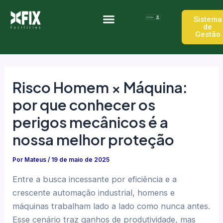
Ir
Post
para
navigation
Sistema
de
o
Gestão
Quem somos
Trabalhe Conosco
conteúdo
Risco Homem × Máquina:
por que conhecer os
perigos mecânicos é a
nossa melhor proteção
Por
Mateus
/
19 de maio de 2025
Entre a busca incessante por eficiência e a
crescente automação industrial, homens e
máquinas trabalham lado a lado como nunca antes.
Esse cenário traz ganhos de produtividade, mas