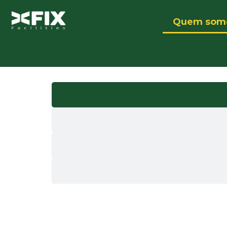
Ir
para
Quem som
o
conteúdo