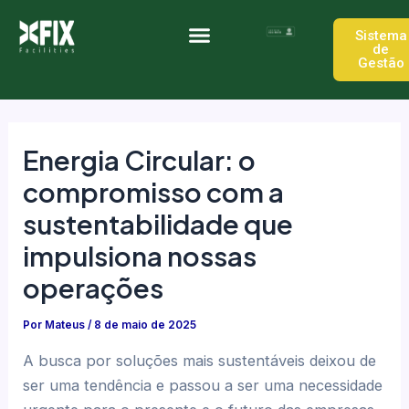
Ir
Post
para
navigation
Sistema
de
o
Gestão
Quem somos
Trabalhe Conosco
conteúdo
Energia Circular: o
compromisso com a
sustentabilidade que
impulsiona nossas
operações
Por
Mateus
/
8 de maio de 2025
A busca por soluções mais sustentáveis deixou de
ser uma tendência e passou a ser uma necessidade