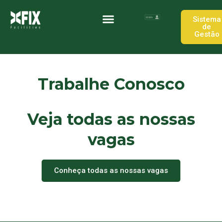
Ir
para
Sistema
de
o
Gestão
Quem somos
Trabalhe Conosco
conteúdo
Trabalhe Conosco
Veja todas as nossas
vagas
Conheça todas as nossas vagas