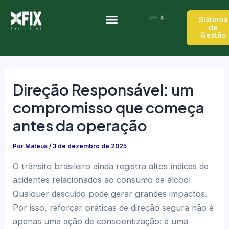
Ir
Post
para
navigation
Sistema
de
o
Gestão
Quem somos
Trabalhe Conosco
conteúdo
Direção Responsável: um
compromisso que começa
antes da operação
Por
Mateus
/
3 de dezembro de 2025
O trânsito brasileiro ainda registra altos índices de
acidentes relacionados ao consumo de álcool
Qualquer descuido pode gerar grandes impactos.
Por isso, reforçar práticas de direção segura não é
apenas uma ação de conscientização: é uma